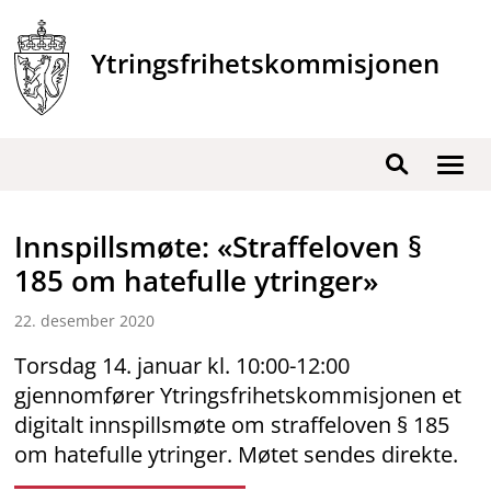
Hopp
til
Ytringsfrihetskommisjonen
innhold
Vis
Søk
/
skjul
Innspillsmøte: «Straffeloven §
men
185 om hatefulle ytringer»
22. desember 2020
Torsdag 14. januar kl. 10:00-12:00
gjennomfører Ytringsfrihetskommisjonen et
digitalt innspillsmøte om straffeloven § 185
om hatefulle ytringer. Møtet sendes direkte.