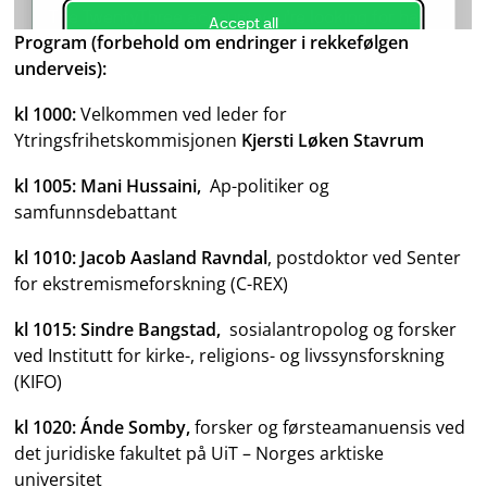
Program (forbehold om endringer i rekkefølgen
underveis):
kl 1000:
Velkommen ved leder for
Ytringsfrihetskommisjonen
Kjersti Løken Stavrum
kl 1005: Mani Hussaini,
Ap-politiker og
samfunnsdebattant
kl 1010: Jacob Aasland Ravndal
, postdoktor ved Senter
for ekstremismeforskning (C-REX)
kl 1015: Sindre Bangstad,
sosialantropolog og forsker
ved Institutt for kirke-, religions- og livssynsforskning
(KIFO)
kl 1020: Ánde Somby,
forsker og førsteamanuensis ved
det juridiske fakultet på UiT – Norges arktiske
universitet