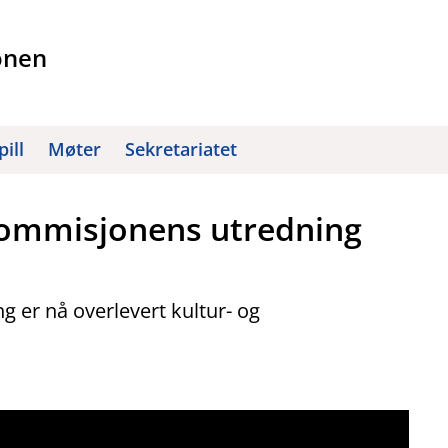
onen
pill
Møter
Sekretariatet
skommisjonens utredning
 er nå overlevert kultur- og