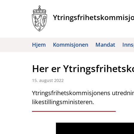
Hopp
til
Ytringsfrihetskommisj
innhold
Hjem
Kommisjonen
Mandat
Inns
Her er Ytringsfrihet
15. august 2022
Ytringsfrihetskommisjonens utredning
likestillingsministeren.